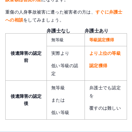
重傷の人身事故被害に遭った被害者の方は、
すぐに弁護士
への相談
をしてみましょう。
弁護士なし
弁護士あり
無等級
等級認定獲得
後遺障害の認定
実際より
より上位の等級
前
低い等級の認
認定獲得
定
無等級
弁護士でも認定
を
後遺障害の認定
または
後
覆すのは難しい
低い等級