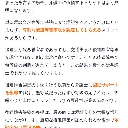
まった被害者の場合、弁護士に依頼するメリットはより鮮
明になります。
単に示談金が弁護士基準にまで増額するというだけにとど
まらず、
有利な後遺障害等級を認定してもらえる
メリット
があるからです。
後遺症が残る被害者であっても、交通事故の後遺障害等級
が認定されない例は非常に多いです。いったん後遺障害で
無等級の判断がされてしまうと、この結果を覆すのは弁護
士でもかなり難しくなります。
後遺障害認定の手続を行う以前から弁護士に
認定サポート
を依頼
すれば、無等級だったはずが等級認定されたり、等
級がより上位にアップしたりする可能性が高まるのです。
後遺障害等級の獲得は、最終的には示談金額の大幅な増額
につながります。適切な後遺障害が認められるか否かで
示
談金額は雲泥の差
になります。