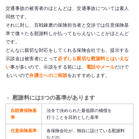
交通事故の被害者のほとんどは、交通事故については素人
同然です。
それに対し、百戦錬磨の保険担当者と交渉では任意保険基
準で微々たる慰謝料しか払ってもらえないことがほとんど
です。
どんなに親切な対応をしてくれる保険会社でも、提示する
示談金は被害者にとって
必ずしも親切な慰謝料とはいえな
い
事が多いので、示談をする前には、
電話やメール
だけで
もいいので
弁護士へのご相談
をおすすめします。
慰謝料には3つの基準があります
自賠責保険基
法令で決められた最低限の補償を
準
行うことを目的とした基準
任意保険
基準
各保険会社が、独自に設けている慰謝料
などの