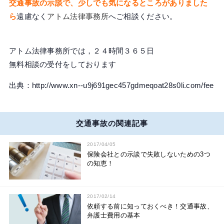
交通事故の示談で、少しでも気になるところがありました
ら
遠慮なく
アトム法律事務所
へご相談ください。
アトム法律事務所では，２４時間３６５日
無料相談の受付をしております
出典：http://www.xn--u9j691gec457gdmeqoat28s0li.com/fee
交通事故の関連記事
2017/04/05
保険会社との示談で失敗しないための3つ
の知恵！
2017/02/14
依頼する前に知っておくべき！交通事故、
弁護士費用の基本